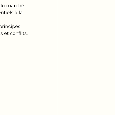
 du marché 
tiels à la 
principes 
 et conflits.