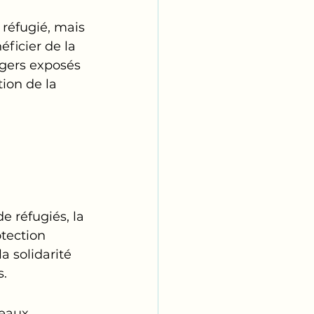
 réfugié, mais 
ficier de la 
ngers exposés 
tion de la 
e réfugiés, la 
tection 
 solidarité 
s.
eaux 