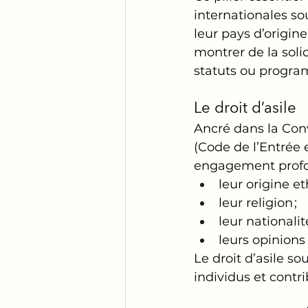
internationales so
leur pays d’origine
montrer de la solid
statuts ou progr
Le droit d’asile
Ancré dans la Conv
(Code de l’Entrée e
engagement profon
leur origine et
leur religion ;
leur nationalité
leurs opinions 
Le droit d’asile s
individus et contrib