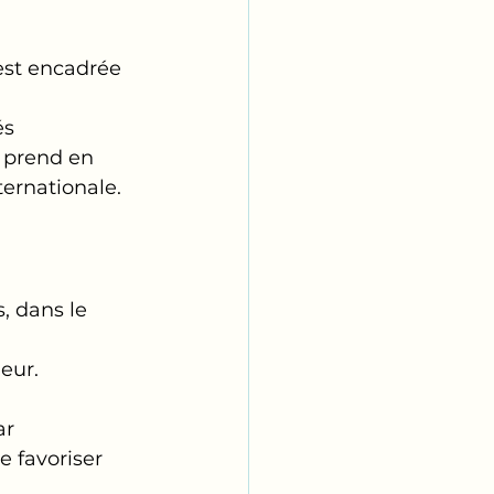
est encadrée 
és 
e prend en 
ternationale.
, dans le 
eur.
r 
e favoriser 