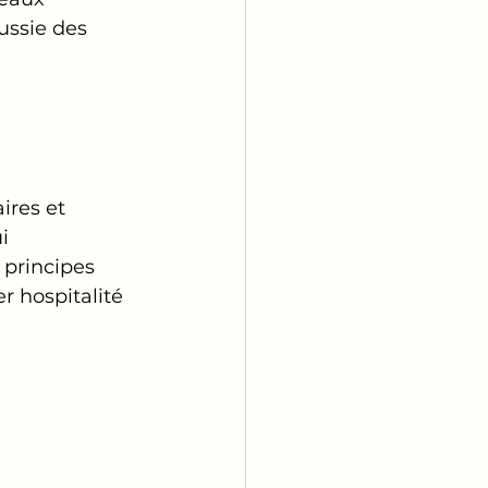
ussie des 
ires et 
i 
 principes 
r hospitalité 