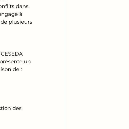
nflits dans 
’engage à 
 de plusieurs 
du CESEDA 
eprésente un 
ison de :
ction des 