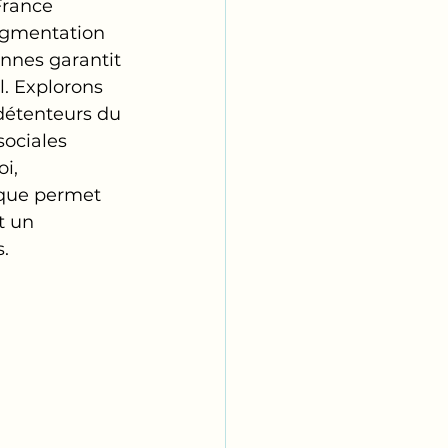
France 
augmentation 
nnes garantit 
l. Explorons 
détenteurs du 
sociales 
i, 
ique permet 
t un 
.