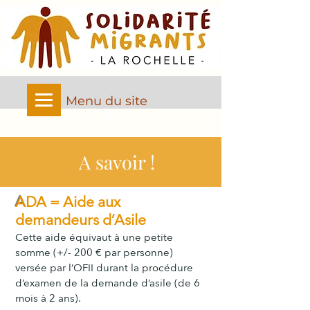
Menu du site
A savoir !
A
DA = Aide aux
demandeurs d’Asile
Cet
t
e aide équivaut à une petite
somme (+/- 200 € par personne)
versée par l’OFII durant la proc
édu
re
d’examen de la de
mande d’asi
le (de 6
mois à 2 ans).