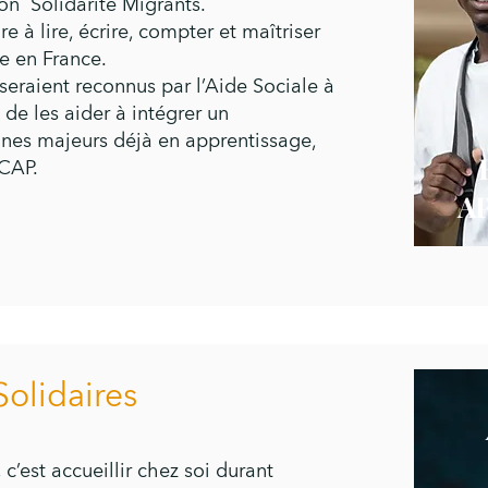
ion Solidarité Migrants.
re à lire, écrire, compter et maîtriser
e en France.
 seraie
nt reconnus par l’Aide Sociale à
st de les aider à intégrer un
unes majeurs déjà en apprentissage,
 CAP.
A
olidaires
’est accueillir chez soi durant