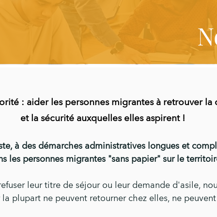
N
orité : aider les personnes migrantes à retrouver la 
et la sécurité auxquelles elles aspirent !
ste, à des démarches administrativ
es lo
ngues et compl
les personnes migrantes "sans papier" sur le territoire
efuser l
eur titre de séjour o
u leur demande d'asile, no
 la plupart ne peuvent reto
urner chez elles, ne peuven