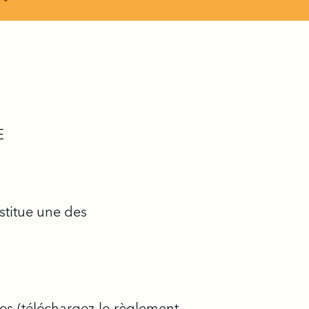
E
nstitue une des
es (
téléchargez le règlement